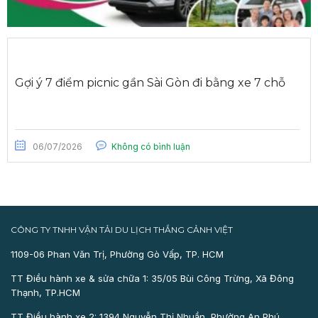
Gợi ý 7 điểm picnic gần Sài Gòn đi bằng xe 7 chỗ
06/07/2026
Không có bình luận
CÔNG TY TNHH VẬN TẢI DU LỊCH THẮNG CẢNH VIỆT
1109-06 Phan Văn Trị, Phường Gò Vấp, TP. HCM
TT Điều hành xe & sửa chữa 1: 35/05 Bùi Công Trừng, Xã Đông
Thạnh, TP.HCM
TT Điều hành xe 2: 1394 Nguyễn Thị Nhuần, Phường An Phú