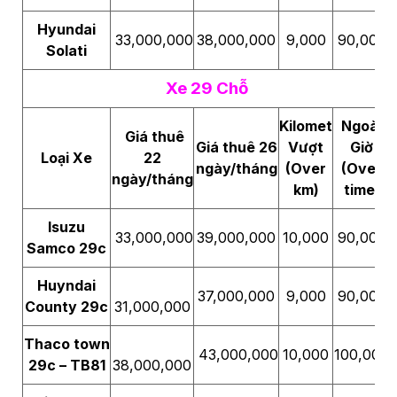
Hyundai
33,000,000
38,000,000
9,000
90,000
Solati
Xe 29 Chỗ
Kilomet
Ngoài
Giá thuê
Giá thuê 26
Vượt
Giờ
Loại Xe
22
ngày/tháng
(Over
(Over
ngày/tháng
km)
time)
Isuzu
33,000,000
39,000,000
10,000
90,000
Samco 29c
Huyndai
37,000,000
9,000
90,000
County 29c
31,000,000
Thaco town
43,000,000
10,000
100,000
29c – TB81
38,000,000