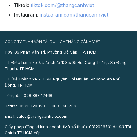
Tiktok:
tiktok.com/@thangcanhviet
Instagram:
instagram.com/thangcanhviet
CÔNG TY TNHH VẬN TẢI DU LỊCH THẮNG CẢNH VIỆT
1109-06 Phan Văn Trị, Phường Gò Vấp, TP. HCM
TT Điều hành xe & sửa chữa 1: 35/05 Bùi Công Trừng, Xã Đông
Thạnh, TP.HCM
TT Điều hành xe 2: 1394 Nguyễn Thị Nhuần, Phường An Phú
Đông, TP.HCM
Tổng đài: 028 888 12468
Hotline: 0928 120 120 - 0869 068 789
Email: sales@thangcanhviet.com
Giấy phép đăng kí kinh doanh (Mã số thuế): 0312036731 do Sở Tài
Chính TP.HCM cấp.