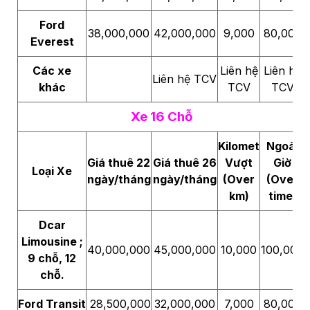
Ford
38,000,000
42,000,000
9,000
80,000
Everest
Các xe
Liên hệ
Liên hệ
Liên hệ TCV
khác
TCV
TCV
Xe 16 Chỗ
Kilomet
Ngoài
Giá thuê 22
Giá thuê 26
Vượt
Giờ
Loại Xe
ngày/tháng
ngày/tháng
(Over
(Over
km)
time)
Dcar
Limousine ;
40,000,000
45,000,000
10,000
100,000
9 chỗ, 12
chỗ.
Ford Transit
28,500,000
32,000,000
7,000
80,000