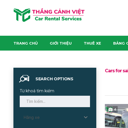
TRANG CHỦ
GIỚI THIỆU
THUÊ XE
BẢNG G
Cars for sa
SEARCH OPTIONS
Từ khoá tìm kiếm
4
Hãng xe