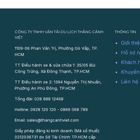
CÔNG TY TNHH VẬN TẢI DU LỊCH THẮNG CẢNH
THÔNG TIN
VIỆT
Giới thi
1109-06 Phan Văn Trị, Phường Gò Vấp, TP.
Hồ sơ n
HCM
Khách 
TT Điều hành xe & sửa chữa 1: 35/05 Bùi
Công Trừng, Xã Đông Thạnh, TP.HCM
Khuyến
Liên hệ
TT Điều hành xe 2: 1394 Nguyễn Thị Nhuần,
Phường An Phú Đông, TP.HCM
Tổng đài: 028 888 12468
Hotline: 0928 120 120 - 0869 068 789
Email: sales@thangcanhviet.com
Giấy phép đăng kí kinh doanh (Mã số thuế):
0312036731 do Sở Tài Chính TP.HCM cấp.