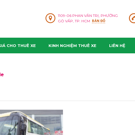
1109-06 PHAN VĂN TRỊ, PHƯỜNG
GÒ VẤP, TP. HCM
BẢN ĐỒ
IÁ CHO THUÊ XE
KINH NGHIỆM THUÊ XE
LIÊN HỆ
le