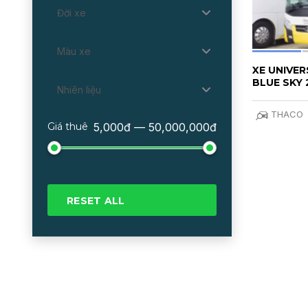
Đời xe
Màu xe
XE UNIVE
BLUE SKY 
Nhiên liệu
THACO
Giá thuê
5,000đ — 50,000,000đ
RESET ALL