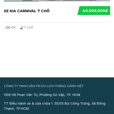
40,000,000đ
XE KIA CARNIVAL 7 CHỖ
KIA
7 chỗ
CÔNG TY TNHH VẬN TẢI DU LỊCH THẮNG CẢNH VIỆT
1109-06 Phan Văn Trị, Phường Gò Vấp, TP. HCM
TT Điều hành xe & sửa chữa 1: 35/05 Bùi Công Trừng, Xã Đông
Thạnh, TP.HCM