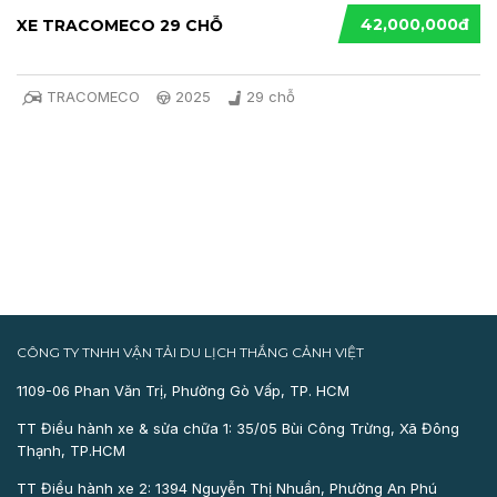
42,000,000đ
XE TRACOMECO 29 CHỖ
TRACOMECO
2025
29 chỗ
CÔNG TY TNHH VẬN TẢI DU LỊCH THẮNG CẢNH VIỆT
1109-06 Phan Văn Trị, Phường Gò Vấp, TP. HCM
TT Điều hành xe & sửa chữa 1: 35/05 Bùi Công Trừng, Xã Đông
Thạnh, TP.HCM
TT Điều hành xe 2: 1394 Nguyễn Thị Nhuần, Phường An Phú