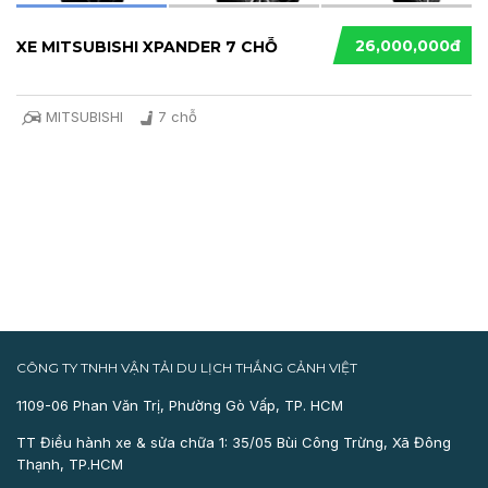
26,000,000đ
XE MITSUBISHI XPANDER 7 CHỖ
MITSUBISHI
7 chỗ
CÔNG TY TNHH VẬN TẢI DU LỊCH THẮNG CẢNH VIỆT
1109-06 Phan Văn Trị, Phường Gò Vấp, TP. HCM
TT Điều hành xe & sửa chữa 1: 35/05 Bùi Công Trừng, Xã Đông
Thạnh, TP.HCM