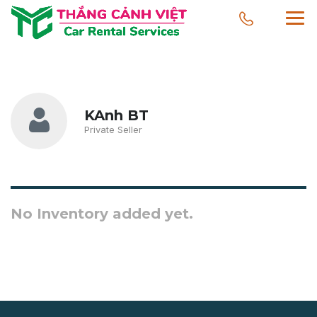
KAnh BT
Private Seller
No Inventory added yet.