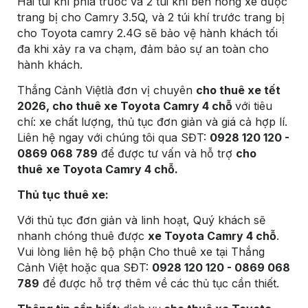
Hai túi khí phía trước và 2 túi khí bên hông xe được
trang bị cho Camry 3.5Q, và 2 túi khí trước trang bị
cho Toyota camry 2.4G sẽ bảo vệ hành khách tối
đa khi xảy ra va chạm, đảm bảo sự an toàn cho
hành khách.
Thắng Cảnh Việtlà đơn vị chuyên
cho thuê xe tết
2026, cho thuê xe Toyota Camry 4 chỗ
với tiêu
chí: xe chất lượng, thủ tục đơn giản và giá cả hợp lí.
Liên hệ ngay với chúng tôi qua SĐT:
0928 120 120 -
0869 068 789
để được tư vấn và hỗ trợ
cho
thuê
xe Toyota Camry 4 chỗ.
Thủ tục thuê xe:
Với thủ tục đơn giản và linh hoạt, Quý khách sẽ
nhanh chóng thuê được
xe Toyota Camry 4 chỗ
.
Vui lòng liên hệ bộ phận Cho thuê xe tại Thắng
Cảnh Việt hoặc qua SĐT:
0928 120 120 - 0869 068
789
để được hỗ trợ thêm về các thủ tục cần thiết.