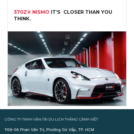
370Z® NISMO
IT’S CLOSER THAN YOU
THINK.
CÔNG TY TNHH VẬN TẢI DU LỊCH THẮNG CẢNH VIỆT
1109-06 Phan Văn Trị, Phường Gò Vấp, TP. HCM