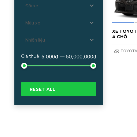
Đời xe
Màu xe
XE TOYOT
4 CHỖ
Nhiên liệu
TOYOT
Giá thuê
5,000đ — 50,000,000đ
RESET ALL