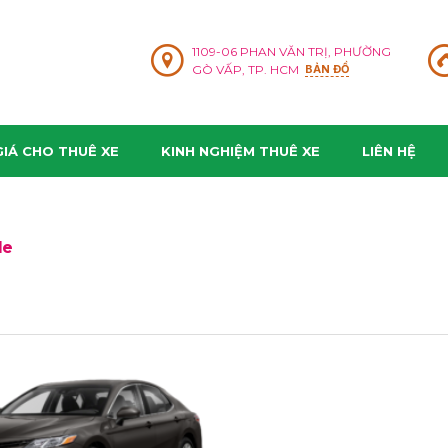
1109-06 PHAN VĂN TRỊ, PHƯỜNG
GÒ VẤP, TP. HCM
BẢN ĐỒ
IÁ CHO THUÊ XE
KINH NGHIỆM THUÊ XE
LIÊN HỆ
le