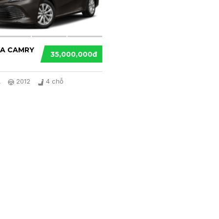
A CAMRY
35,000,000đ
A
2012
4 chỗ