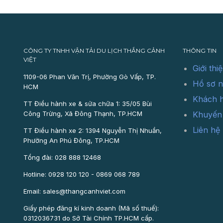
CÔNG TY TNHH VẬN TẢI DU LỊCH THẮNG CẢNH
THÔNG TIN
VIỆT
Giới thi
1109-06 Phan Văn Trị, Phường Gò Vấp, TP.
Hồ sơ n
HCM
Khách 
TT Điều hành xe & sửa chữa 1: 35/05 Bùi
Công Trừng, Xã Đông Thạnh, TP.HCM
Khuyến
Liên hệ
TT Điều hành xe 2: 1394 Nguyễn Thị Nhuần,
Phường An Phú Đông, TP.HCM
Tổng đài: 028 888 12468
Hotline: 0928 120 120 - 0869 068 789
Email: sales@thangcanhviet.com
Giấy phép đăng kí kinh doanh (Mã số thuế):
0312036731 do Sở Tài Chính TP.HCM cấp.