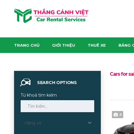
TRANG CHỦ
GIỚI THIỆU
THUÊ XE
BẢNG G
Cars for sa
SEARCH OPTIONS
Từ khoá tìm kiếm
4
Hãng xe