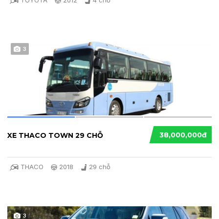
3
38,000,000đ
XE THACO TOWN 29 CHỖ
THACO
2018
29 chỗ
3