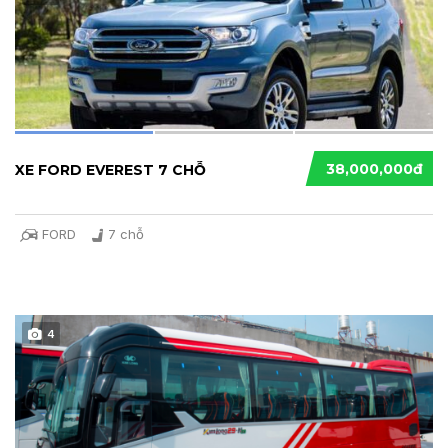
38,000,000đ
XE FORD EVEREST 7 CHỖ
FORD
7 chỗ
4