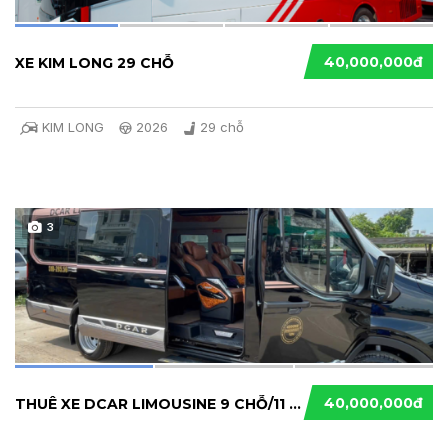
40,000,000đ
XE KIM LONG 29 CHỖ
KIM LONG
2026
29 chỗ
3
40,000,000đ
THUÊ XE DCAR LIMOUSINE 9 CHỖ/11 CHỖ TẠI TP.H...