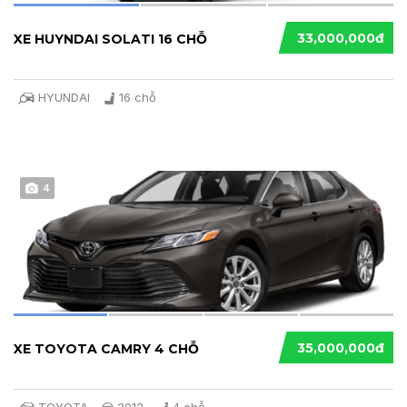
33,000,000đ
XE HUYNDAI SOLATI 16 CHỖ
HYUNDAI
16 chỗ
4
35,000,000đ
XE TOYOTA CAMRY 4 CHỖ
TOYOTA
2012
4 chỗ