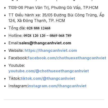
1109-06 Phan Văn Trị, Phường Gò Vấp, TP.HCM
TT Điều hành xe: 35/05 Đường Bùi Công Trừng, Ấp
124, Xã Đông Thạnh, TP. HCM
Tổng đài: 𝟎𝟐𝟖 𝟖𝟖𝟖 𝟏𝟐𝟒𝟔𝟖
Hotline: 𝟎𝟗𝟐𝟖 𝟏𝟐𝟎 𝟏𝟐𝟎 – 𝟎𝟖𝟔𝟗 𝟎𝟔𝟖 𝟕𝟖𝟗
Email:
sales@thangcanhviet.com
Website:
https://thangcanhviet.com
Facebook:
facebook.com/chothuexethangcanhviet
Youtube:
youtube.com/@chothuexethangcanhviet
Tiktok:
tiktok.com/@thangcanhviet
Instagram:
instagram.com/thangcanhviet