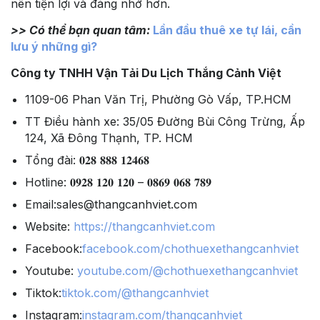
nên tiện lợi và đáng nhớ hơn.
>> Có thể bạn quan tâm:
Lần đầu thuê xe tự lái, cần
lưu ý những gì?
Công ty TNHH Vận Tải Du Lịch Thắng Cảnh Việt
1109-06 Phan Văn Trị, Phường Gò Vấp, TP.HCM
TT Điều hành xe: 35/05 Đường Bùi Công Trừng, Ấp
124, Xã Đông Thạnh, TP. HCM
Tổng đài: 𝟎𝟐𝟖 𝟖𝟖𝟖 𝟏𝟐𝟒𝟔𝟖
Hotline: 𝟎𝟗𝟐𝟖 𝟏𝟐𝟎 𝟏𝟐𝟎 – 𝟎𝟖𝟔𝟗 𝟎𝟔𝟖 𝟕𝟖𝟗
Email:sales@thangcanhviet.com
Website:
https://thangcanhviet.com
Facebook:
facebook.com/chothuexethangcanhviet
Youtube:
youtube.com/@chothuexethangcanhviet
Tiktok:
tiktok.com/@thangcanhviet
Instagram:
instagram.com/thangcanhviet