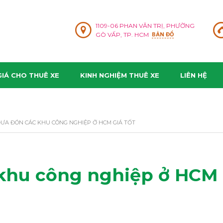
1109-06 PHAN VĂN TRỊ, PHƯỜNG
GÒ VẤP, TP. HCM
BẢN ĐỒ
IÁ CHO THUÊ XE
KINH NGHIỆM THUÊ XE
LIÊN HỆ
ĐƯA ĐÓN CÁC KHU CÔNG NGHIỆP Ở HCM GIÁ TỐT
 khu công nghiệp ở HCM 