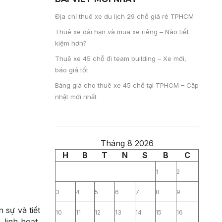
Địa chỉ thuê xe du lịch 29 chỗ giá rẻ TPHCM
Thuê xe dài hạn và mua xe riêng – Nào tiết
kiệm hơn?
Thuê xe 45 chỗ đi team building – Xe mới,
báo giá tốt
Bảng giá cho thuê xe 45 chỗ tại TPHCM – Cập
nhật mới nhất
Tháng 8 2026
H
B
T
N
S
B
C
1
2
3
4
5
6
7
8
9
 sự và tiết
10
11
12
13
14
15
16
linh hoạt,