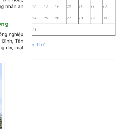
ng nhân an
17
18
19
20
21
22
23
24
25
26
27
28
29
30
ộng
31
ông nghiệp
 Bình, Tân
« Th7
g dài, mật