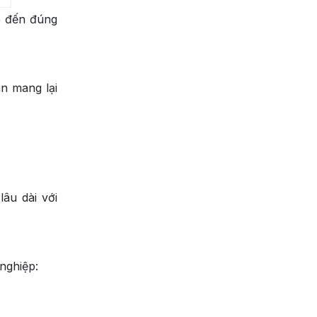
e đến đúng
ân mang lại
âu dài với
nghiệp: