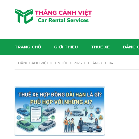
TRANG CHỦ
GIỚI THIỆU
THUÊ XE
BẢNG G
THẮNG CẢNH VIỆT
>
TIN TỨC
>
2026
>
THÁNG 6
>
04