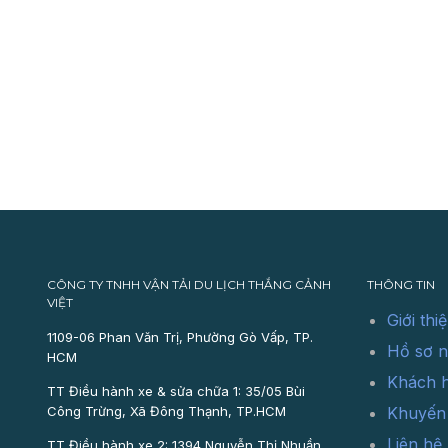
CÔNG TY TNHH VẬN TẢI DU LỊCH THẮNG CẢNH
THÔNG TIN
VIỆT
Giới thi
1109-06 Phan Văn Trị, Phường Gò Vấp, TP.
Hồ sơ n
HCM
Khách 
TT Điều hành xe & sửa chữa 1: 35/05 Bùi
Công Trừng, Xã Đông Thạnh, TP.HCM
Khuyến
Liên hệ
TT Điều hành xe 2: 1394 Nguyễn Thị Nhuần,