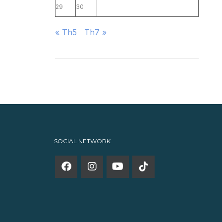
29
30
« Th5
Th7 »
SOCIAL NETWORK