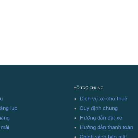
HỖ TRỢ CHUNG
ệu
Dịch vụ xe cho thuê
ăng lực
Quy định chung
hàng
Hướng dẫn đặt xe
 mãi
Hướng dẫn thanh toán
Chính sách bảo mật