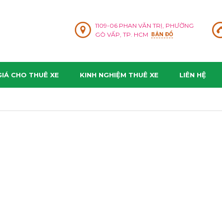
1109-06 PHAN VĂN TRỊ, PHƯỜNG
GÒ VẤP, TP. HCM
BẢN ĐỒ
IÁ CHO THUÊ XE
KINH NGHIỆM THUÊ XE
LIÊN HỆ