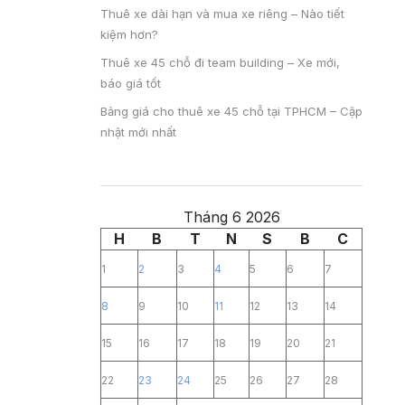
Thuê xe dài hạn và mua xe riêng – Nào tiết
kiệm hơn?
Thuê xe 45 chỗ đi team building – Xe mới,
báo giá tốt
Bảng giá cho thuê xe 45 chỗ tại TPHCM – Cập
nhật mới nhất
Tháng 6 2026
H
B
T
N
S
B
C
1
2
3
4
5
6
7
8
9
10
11
12
13
14
15
16
17
18
19
20
21
22
23
24
25
26
27
28