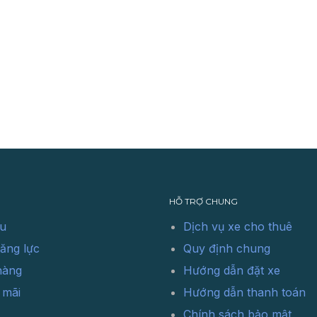
HỖ TRỢ CHUNG
ệu
Dịch vụ xe cho thuê
ăng lực
Quy định chung
hàng
Hướng dẫn đặt xe
 mãi
Hướng dẫn thanh toán
Chính sách bảo mật