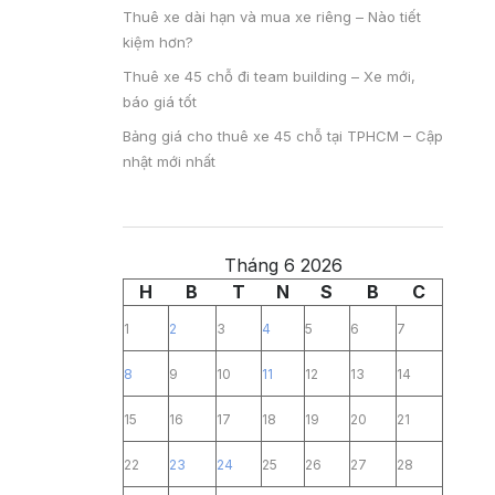
Thuê xe dài hạn và mua xe riêng – Nào tiết
kiệm hơn?
Thuê xe 45 chỗ đi team building – Xe mới,
báo giá tốt
Bảng giá cho thuê xe 45 chỗ tại TPHCM – Cập
nhật mới nhất
Tháng 6 2026
H
B
T
N
S
B
C
1
2
3
4
5
6
7
8
9
10
11
12
13
14
15
16
17
18
19
20
21
22
23
24
25
26
27
28