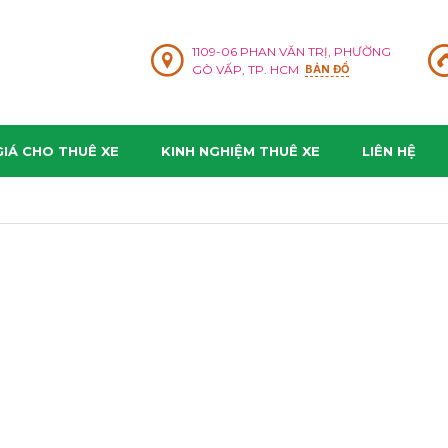
1109-06 PHAN VĂN TRỊ, PHƯỜNG
GÒ VẤP, TP. HCM
BẢN ĐỒ
IÁ CHO THUÊ XE
KINH NGHIỆM THUÊ XE
LIÊN HỆ