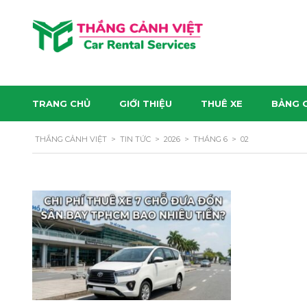
TRANG CHỦ
GIỚI THIỆU
THUÊ XE
BẢNG G
THẮNG CẢNH VIỆT
>
TIN TỨC
>
2026
>
THÁNG 6
>
02