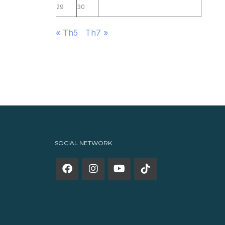
29
30
« Th5
Th7 »
SOCIAL NETWORK