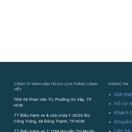
CÔNG TY TNHH VẬN TẢI DU LỊCH THẮNG CẢNH
THÔNG TIN
VIỆT
Giới thi
1109-06 Phan Văn Trị, Phường Gò Vấp, TP.
Hồ sơ n
HCM
Khách 
TT Điều hành xe & sửa chữa 1: 35/05 Bùi
Công Trừng, Xã Đông Thạnh, TP.HCM
Khuyến
Liên hệ
TT Điều hành xe 2: 1394 Nguyễn Thị Nhuần,