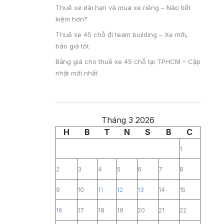
Thuê xe dài hạn và mua xe riêng – Nào tiết
kiệm hơn?
Thuê xe 45 chỗ đi team building – Xe mới,
báo giá tốt
Bảng giá cho thuê xe 45 chỗ tại TPHCM – Cập
nhật mới nhất
Tháng 3 2026
H
B
T
N
S
B
C
1
2
3
4
5
6
7
8
9
10
11
12
13
14
15
16
17
18
19
20
21
22