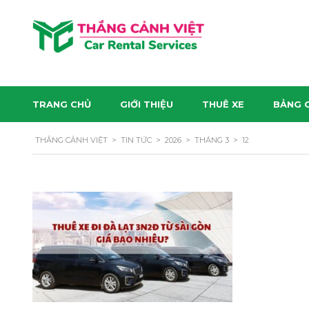
TRANG CHỦ
GIỚI THIỆU
THUÊ XE
BẢNG G
THẮNG CẢNH VIỆT
>
TIN TỨC
>
2026
>
THÁNG 3
>
12