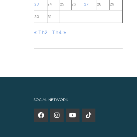
23
24
25
26
27
28
29
30
31
« Th2
Th4 »
SOCIAL NETWORK