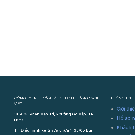
CÔNG TY TNHH VẬN TẢI DU LỊCH THẮNG CẢNH
THÔNG TIN
VIỆT
Giới thi
1109-06 Phan Văn Trị, Phường Gò Vấp, TP.
Hồ sơ n
HCM
Khách 
TT Điều hành xe & sửa chữa 1: 35/05 Bùi