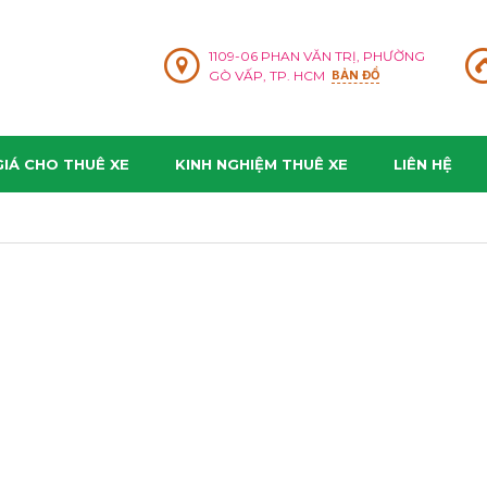
1109-06 PHAN VĂN TRỊ, PHƯỜNG
GÒ VẤP, TP. HCM
BẢN ĐỒ
IÁ CHO THUÊ XE
KINH NGHIỆM THUÊ XE
LIÊN HỆ